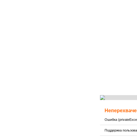
Неперехваче
Ошибка (privateExcep
Поддержка пользов