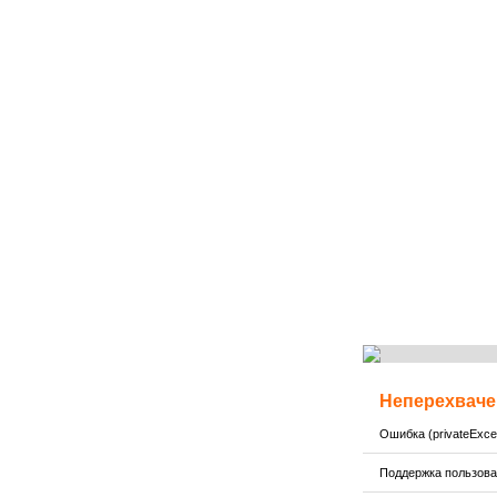
Неперехваче
Ошибка (privateExcep
Поддержка пользов