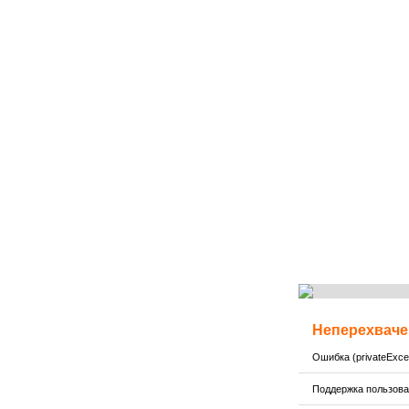
Неперехваче
Ошибка (privateExcep
Поддержка пользов