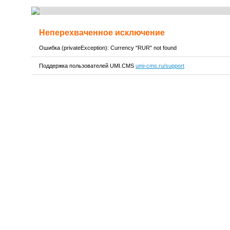
Неперехваченное исключение
Ошибка (privateException): Currency "RUR" not found
Поддержка пользователей UMI.CMS
umi-cms.ru/support