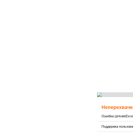
Неперехваче
Ошибка (privateExcep
Поддержка пользов