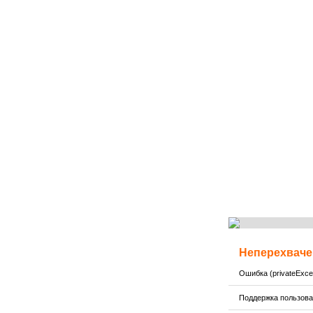
Неперехваче
Ошибка (privateExcep
Поддержка пользов