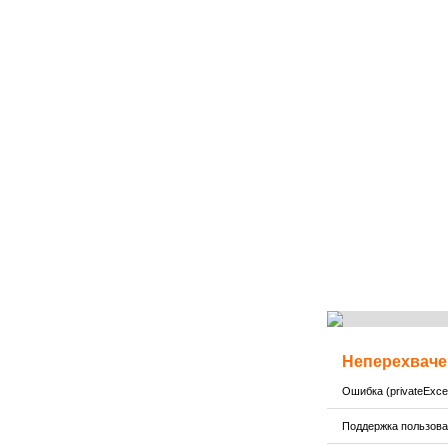
Неперехваче
Ошибка (privateExcep
Поддержка пользов