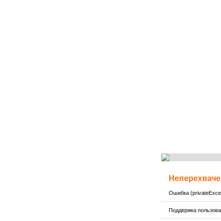
Неперехваче
Ошибка (privateExcep
Поддержка пользов