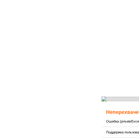
Неперехваче
Ошибка (privateExcep
Поддержка пользов